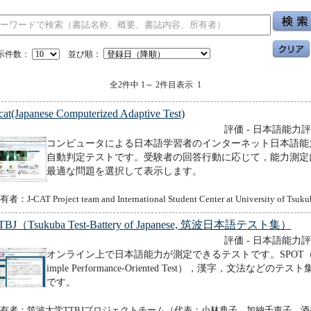
示件数：
並び順：
全2件中 1～ 2件目表示 1
cat(Japanese Computerized Adaptive Test)
評価 - 日本語能力
コンピュータによる日本語学習者のインターネット日本語能
自動判定テストです。受験者の回答行動に応じて，能力測定
最適な問題を選択して表示します。
者：J-CAT Project team and International Student Center at University of Tsuku
TBJ（Tsukuba Test-Battery of Japanese, 筑波日本語テスト集）
評価 - 日本語能力
オンライン上で日本語能力が測定できるテストです。SPOT（
imple Performance-Oriented Test），漢字，文法などのテスト
です。
有者：筑波大学TTBJプロジェクトチーム（代表：小林典子，加納千恵子，酒