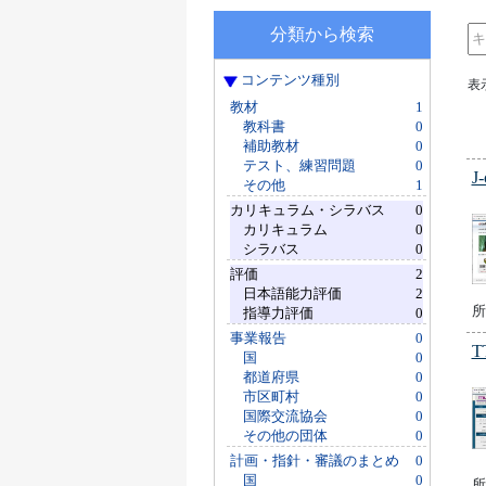
分類から検索
コンテンツ種別
表
教材
1
教科書
0
補助教材
0
テスト、練習問題
0
J-
その他
1
カリキュラム・シラバス
0
カリキュラム
0
シラバス
0
評価
2
日本語能力評価
2
所有
指導力評価
0
事業報告
0
T
国
0
都道府県
0
市区町村
0
国際交流協会
0
その他の団体
0
計画・指針・審議のまとめ
0
国
0
所