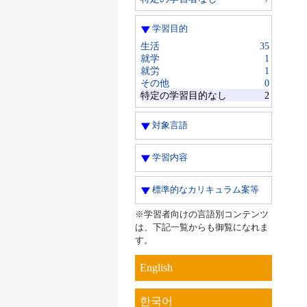
学習目的
生活
35
就学
1
就労
1
その他
0
特定の学習目的なし
2
対象言語
学習内容
標準的なカリキュラム案等
※学習者向けの言語別コンテンツ
は、下記一覧からも御覧になれま
す。
English
한국어