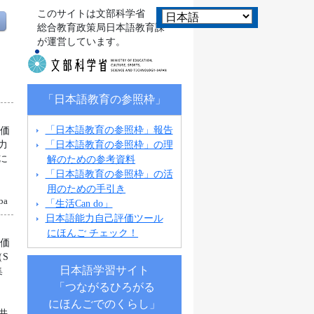
このサイトは文部科学省
総合教育政策局日本語教育課
が運営しています。
「日本語教育の参照枠」
「日本語教育の参照枠」報告
評価
「日本語教育の参照枠」の理
力
解のための参考資料
に
「日本語教育の参照枠」の活
用のための手引き
ba
「生活Can do」
日本語能力自己評価ツール
にほんご チェック！
評価
S
日本語学習サイト
集
「つながるひろがる
にほんごでのくらし」
井