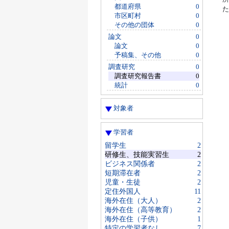
都道府県
0
た
市区町村
0
その他の団体
0
論文
0
論文
0
予稿集、その他
0
調査研究
0
調査研究報告書
0
統計
0
対象者
学習者
留学生
2
研修生、技能実習生
2
ビジネス関係者
2
短期滞在者
2
児童・生徒
2
定住外国人
11
海外在住（大人）
2
海外在住（高等教育）
2
海外在住（子供）
1
特定の学習者なし
7