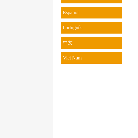
Español
Português
中文
Viet Nam