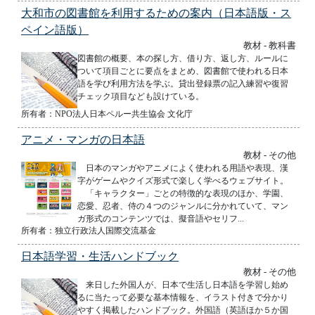
大和市の図書館を利用するための案内（日本語版・ス
ペイン語版）
教材 - 教科書
図書館の概要、本の探し方、借り方、返し方、ルールに
ついて項目ごとに要点をまとめ、図書館で使われる日本
語を学び利用方法を学ぶ。貸出登録票の記入練習や復習
チェック項目なども設けている。
所有者：NPO法人日本ペルー共生協会 文化庁
アニメ・マンガの日本語
教材 - その他
日本のマンガやアニメによく使われる用語や表現、漢
字がゲームやクイズ形式で楽しく学べるウェブサイト。
「キャラクター」ごとの特徴的な表現のほか、学園、
恋愛、忍者、侍の４つのジャンルに分かれていて、マン
ガ形式のコンテンツでは、擬音語やセリフ...
所有者：独立行政法人国際交流基金
日本語学習・生活ハンドブック
教材 - その他
来日した外国人が、日本で生活し日本語を学習し始め
るに当たって必要な基本情報を、イラスト付きで分かり
やすく掲載したハンドブック。外国語（英語ほか５か国