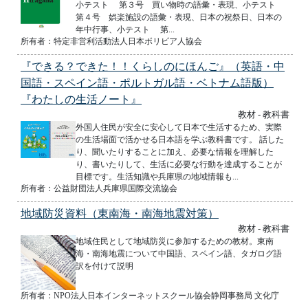
小テスト 第３号 買い物時の語彙・表現、小テスト
第４号 娯楽施設の語彙・表現、日本の祝祭日、日本の
年中行事、小テスト 第...
所有者：特定非営利活動法人日本ボリビア人協会
『できる？できた！！くらしのにほんご』（英語・中
国語・スペイン語・ポルトガル語・ベトナム語版）
『わたしの生活ノート』
教材 - 教科書
外国人住民が安全に安心して日本で生活するため、実際
の生活場面で活かせる日本語を学ぶ教科書です。 話した
り、聞いたりすることに加え、必要な情報を理解した
り、書いたりして、生活に必要な行動を達成することが
目標です。生活知識や兵庫県の地域情報も...
所有者：公益財団法人兵庫県国際交流協会
地域防災資料（東南海・南海地震対策）
教材 - 教科書
地域住民として地域防災に参加するための教材。東南
海・南海地震について中国語、スペイン語、タガログ語
訳を付けて説明
所有者：NPO法人日本インターネットスクール協会静岡事務局 文化庁