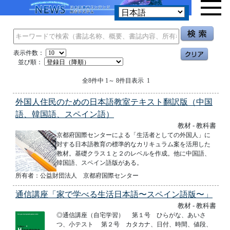
表示件数：
並び順：
全8件中 1～ 8件目表示 1
外国人住民のための日本語教室テキスト翻訳版（中国
語、韓国語、スペイン語）
教材 - 教科書
京都府国際センターによる「生活者としての外国人」に
対する日本語教育の標準的なカリキュラム案を活用した
教材。基礎クラス１と２のレベルを作成。他に中国語、
韓国語、スペイン語版がある。
所有者：公益財団法人 京都府国際センター
通信講座「家で学べる生活日本語〜スペイン語版〜」
教材 - 教科書
◎通信講座（自宅学習） 第１号 ひらがな、あいさ
つ、小テスト 第２号 カタカナ、日付、時間、値段、