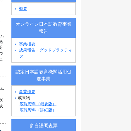
概要
ー
オンライン日本語教育事業
報告
ラム
あ
事業概要
分
成果報告・グッドプラクティ
つ
ス
こ
認定日本語教育機関活用促
進事業
ラム
事業概要
、
成果物
0
広報資料（概要版）
成
広報資料（詳細版）
.
多言語調査票
キ