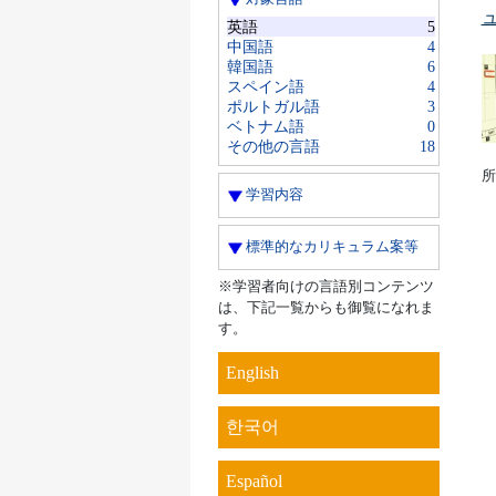
英語
5
中国語
4
韓国語
6
スペイン語
4
ポルトガル語
3
ベトナム語
0
その他の言語
18
所
学習内容
標準的なカリキュラム案等
※学習者向けの言語別コンテンツ
は、下記一覧からも御覧になれま
す。
English
한국어
Español