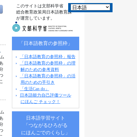
このサイトは文部科学省
総合教育政策局日本語教育課
が運営しています。
「日本語教育の参照枠」
）
「日本語教育の参照枠」報告
ラム
「日本語教育の参照枠」の理
あ
解のための参考資料
分
つ
「日本語教育の参照枠」の活
こ
用のための手引き
「生活Can do」
日本語能力自己評価ツール
にほんご チェック！
ラム
日本語学習サイト
あ
分
「つながるひろがる
つ
にほんごでのくらし」
こ