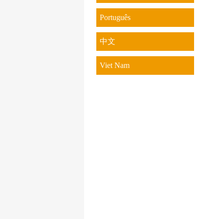
Português
中文
Viet Nam