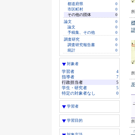
都道府県
0
市区町村
0
所
その他の団体
0
論文
0
論文
0
予稿集、その他
0
調査研究
0
調査研究報告書
0
統計
0
対象者
学習者
4
所
指導者
7
行政担当者
5
J
学生・研究者
5
特定の対象者なし
0
学習者
学習目的
所
対象言語