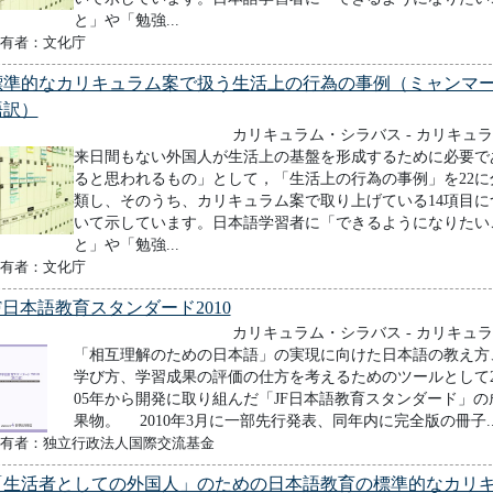
と」や「勉強...
有者：文化庁
標準的なカリキュラム案で扱う生活上の行為の事例（ミャンマ
語訳）
カリキュラム・シラバス - カリキュ
来日間もない外国人が生活上の基盤を形成するために必要で
ると思われるもの」として，「生活上の行為の事例」を22に
類し、そのうち、カリキュラム案で取り上げている14項目に
いて示しています。日本語学習者に「できるようになりたい
と」や「勉強...
有者：文化庁
F日本語教育スタンダード2010
カリキュラム・シラバス - カリキュ
「相互理解のための日本語」の実現に向けた日本語の教え方
学び方、学習成果の評価の仕方を考えるためのツールとして2
05年から開発に取り組んだ「JF日本語教育スタンダード」の
果物。 2010年3月に一部先行発表、同年内に完全版の冊子..
有者：独立行政法人国際交流基金
「生活者としての外国人」のための日本語教育の標準的なカリ