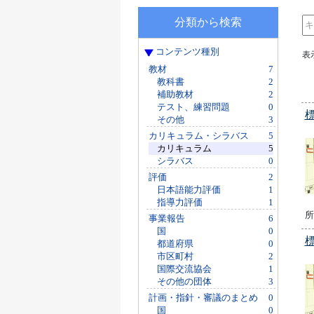
分類から検索
コンテンツ種別
表
教材
7
教科書
2
補助教材
2
テスト、練習問題
0
その他
3
カリキュラム・シラバス
5
カリキュラム
5
シラバス
0
評価
2
日本語能力評価
1
指導力評価
1
所
事業報告
6
国
0
都道府県
0
市区町村
2
国際交流協会
1
その他の団体
3
計画・指針・審議のまとめ
0
国
0