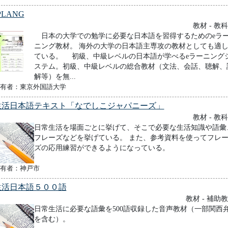
PLANG
教材 - 教
日本の大学での勉学に必要な日本語を習得するためのeラ
ニング教材。 海外の大学の日本語主専攻の教材としても適
ている。 初級、中級レベルの日本語が学べるeラーニング
ステム。初級、中級レベルの総合教材（文法、会話、聴解、
解等）を無...
有者：東京外国語大学
生活日本語テキスト「なでしこジャパニーズ」
教材 - 教
日常生活を場面ごとに挙げて、そこで必要な生活知識や語彙
フレーズなどを挙げている。 また、参考資料を使ってフレ
ズの応用練習ができるようになっている。
有者：神戸市
生活日本語５００語
教材 - 補助
日常生活に必要な語彙を500語収録した音声教材（一部関西
を含む）。