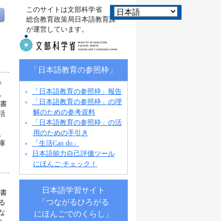
このサイトは文部科学省
総合教育政策局日本語教育課
が運営しています。
「日本語教育の参照枠」
ペ
「日本語教育の参照枠」報告
』
「日本語教育の参照枠」の理
科書
解のための参考資料
活
「日本語教育の参照枠」の活
た
用のための手引き
、
「生活Can do」
庫
日本語能力自己評価ツール
にほんご チェック！
日本語学習サイト
科書
「つながるひろがる
る
な
にほんごでのくらし」