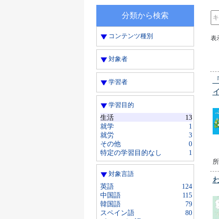
分類から検索
コンテンツ種別
表
対象者
学習者
学習目的
生活
13
就学
1
就労
3
その他
0
特定の学習目的なし
1
所
対象言語
英語
124
中国語
115
韓国語
79
スペイン語
80