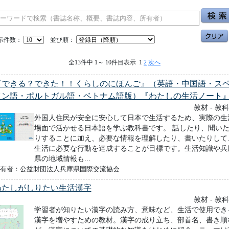
示件数：
並び順：
全13件中 1～ 10件目表示 1
2
次へ
『できる？できた！！くらしのにほんご』（英語・中国語・ス
イン語・ポルトガル語・ベトナム語版）『わたしの生活ノート
教材 - 教
外国人住民が安全に安心して日本で生活するため、実際の生
場面で活かせる日本語を学ぶ教科書です。 話したり、聞い
りすることに加え、必要な情報を理解したり、書いたりして
生活に必要な行動を達成することが目標です。生活知識や兵
県の地域情報も...
有者：公益財団法人兵庫県国際交流協会
わたしがしりたい生活漢字
教材 - 教
学習者が知りたい漢字の読み方、意味など、生活で使用でき
漢字を増やすための教材。漢字の成り立ち、部首名、書き順