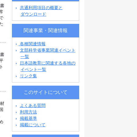
科書
共通利用項目の概要と
常
ダウンロード
で
た
関連事業・関連情報
各種関連情報
文部科学省事業関連イベント
科書
一覧
平
日本語教育に関連する各地の
ト
イベント一覧
リンク集
このサイトについて
教材
よくある質問
国
利用方法
県
掲載基準
め
掲載について