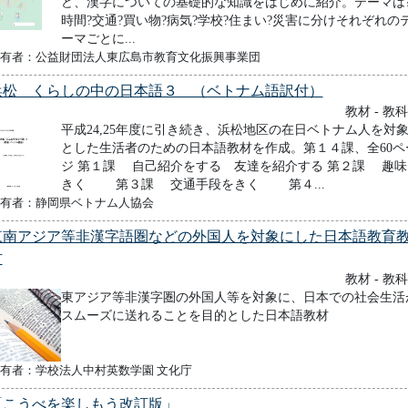
ど、漢字についての基礎的な知識をはじめに紹介。テーマは
時間?交通?買い物?病気?学校?住まい?災害に分けそれぞれの
ーマごとに...
有者：公益財団法人東広島市教育文化振興事業団
浜松 くらしの中の日本語３ （ベトナム語訳付）
教材 - 教
平成24,25年度に引き続き、浜松地区の在日ベトナム人を対
とした生活者のための日本語教材を作成。第１４課、全60ペ
ジ 第１課 自己紹介をする 友達を紹介する 第２課 趣味
きく 第３課 交通手段をきく 第４...
有者：静岡県ベトナム人協会
東南アジア等非漢字語圏などの外国人を対象にした日本語教育
材
教材 - 教
東アジア等非漢字圏の外国人等を対象に、日本での社会生活
スムーズに送れることを目的とした日本語教材
有者：学校法人中村英数学園 文化庁
「こうべを楽しもう改訂版」