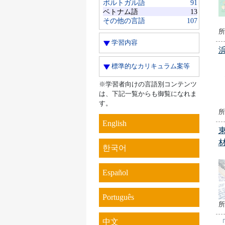
ポルトガル語
91
ベトナム語
13
その他の言語
107
所
学習内容
標準的なカリキュラム案等
※学習者向けの言語別コンテンツ
は、下記一覧からも御覧になれま
す。
所
English
한국어
Español
Português
所
中文