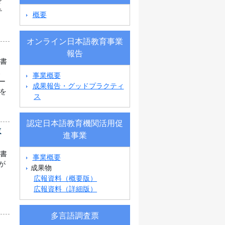
?
テ
概要
オンライン日本語教育事業
報告
科書
象
事業概要
ー
成果報告・グッドプラクティ
を
ス
認定日本語教育機関活用促
教
進事業
科書
事業概要
が
成果物
広報資料（概要版）
広報資料（詳細版）
多言語調査票