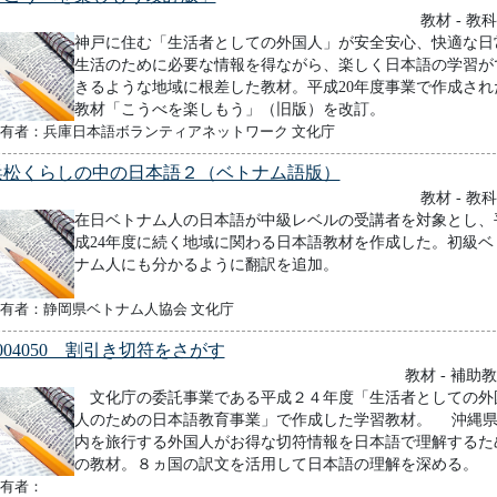
教材 - 教
神戸に住む「生活者としての外国人」が安全安心、快適な日
生活のために必要な情報を得ながら、楽しく日本語の学習が
きるような地域に根差した教材。平成20年度事業で作成され
教材「こうべを楽しもう」（旧版）を改訂。
有者：兵庫日本語ボランティアネットワーク 文化庁
浜松くらしの中の日本語２（ベトナム語版）
教材 - 教
在日ベトナム人の日本語が中級レベルの受講者を対象とし、
成24年度に続く地域に関わる日本語教材を作成した。初級ベ
ナム人にも分かるように翻訳を追加。
有者：静岡県ベトナム人協会 文化庁
004050 割引き切符をさがす
教材 - 補助
文化庁の委託事業である平成２４年度「生活者としての外
人のための日本語教育事業」で作成した学習教材。 沖縄
内を旅行する外国人がお得な切符情報を日本語で理解するた
の教材。８ヵ国の訳文を活用して日本語の理解を深める。
有者：